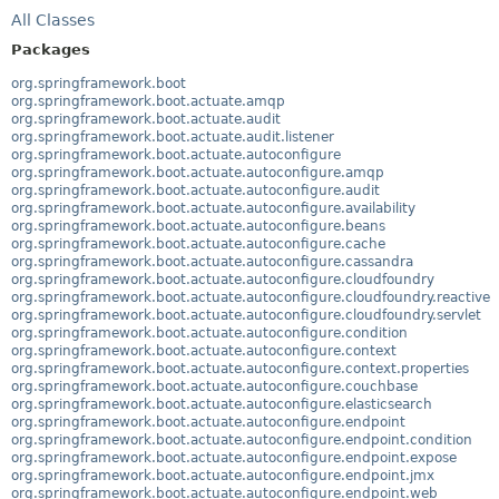
All Classes
Packages
org.springframework.boot
org.springframework.boot.actuate.amqp
org.springframework.boot.actuate.audit
org.springframework.boot.actuate.audit.listener
org.springframework.boot.actuate.autoconfigure
org.springframework.boot.actuate.autoconfigure.amqp
org.springframework.boot.actuate.autoconfigure.audit
org.springframework.boot.actuate.autoconfigure.availability
org.springframework.boot.actuate.autoconfigure.beans
org.springframework.boot.actuate.autoconfigure.cache
org.springframework.boot.actuate.autoconfigure.cassandra
org.springframework.boot.actuate.autoconfigure.cloudfoundry
org.springframework.boot.actuate.autoconfigure.cloudfoundry.reactive
org.springframework.boot.actuate.autoconfigure.cloudfoundry.servlet
org.springframework.boot.actuate.autoconfigure.condition
org.springframework.boot.actuate.autoconfigure.context
org.springframework.boot.actuate.autoconfigure.context.properties
org.springframework.boot.actuate.autoconfigure.couchbase
org.springframework.boot.actuate.autoconfigure.elasticsearch
org.springframework.boot.actuate.autoconfigure.endpoint
org.springframework.boot.actuate.autoconfigure.endpoint.condition
org.springframework.boot.actuate.autoconfigure.endpoint.expose
org.springframework.boot.actuate.autoconfigure.endpoint.jmx
org.springframework.boot.actuate.autoconfigure.endpoint.web