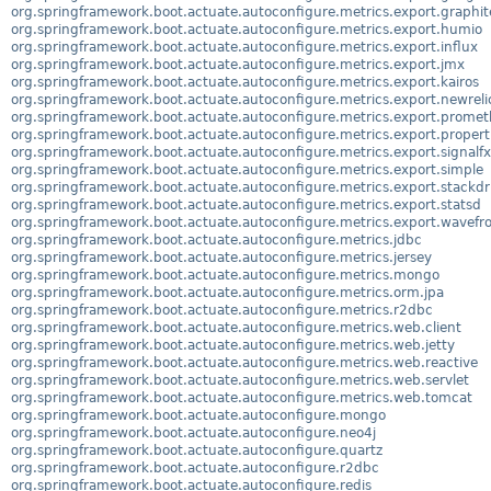
org.springframework.boot.actuate.autoconfigure.metrics.export.graphit
org.springframework.boot.actuate.autoconfigure.metrics.export.humio
org.springframework.boot.actuate.autoconfigure.metrics.export.influx
org.springframework.boot.actuate.autoconfigure.metrics.export.jmx
org.springframework.boot.actuate.autoconfigure.metrics.export.kairos
org.springframework.boot.actuate.autoconfigure.metrics.export.newreli
org.springframework.boot.actuate.autoconfigure.metrics.export.prome
org.springframework.boot.actuate.autoconfigure.metrics.export.propert
org.springframework.boot.actuate.autoconfigure.metrics.export.signalfx
org.springframework.boot.actuate.autoconfigure.metrics.export.simple
org.springframework.boot.actuate.autoconfigure.metrics.export.stackdr
org.springframework.boot.actuate.autoconfigure.metrics.export.statsd
org.springframework.boot.actuate.autoconfigure.metrics.export.wavefr
org.springframework.boot.actuate.autoconfigure.metrics.jdbc
org.springframework.boot.actuate.autoconfigure.metrics.jersey
org.springframework.boot.actuate.autoconfigure.metrics.mongo
org.springframework.boot.actuate.autoconfigure.metrics.orm.jpa
org.springframework.boot.actuate.autoconfigure.metrics.r2dbc
org.springframework.boot.actuate.autoconfigure.metrics.web.client
org.springframework.boot.actuate.autoconfigure.metrics.web.jetty
org.springframework.boot.actuate.autoconfigure.metrics.web.reactive
org.springframework.boot.actuate.autoconfigure.metrics.web.servlet
org.springframework.boot.actuate.autoconfigure.metrics.web.tomcat
org.springframework.boot.actuate.autoconfigure.mongo
org.springframework.boot.actuate.autoconfigure.neo4j
org.springframework.boot.actuate.autoconfigure.quartz
org.springframework.boot.actuate.autoconfigure.r2dbc
org.springframework.boot.actuate.autoconfigure.redis