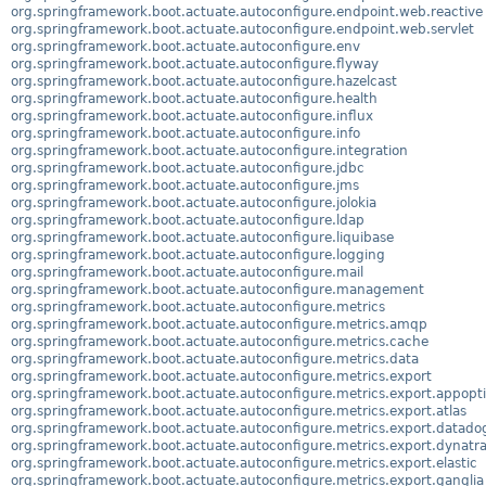
org.springframework.boot.actuate.autoconfigure.endpoint.web.reactive
org.springframework.boot.actuate.autoconfigure.endpoint.web.servlet
org.springframework.boot.actuate.autoconfigure.env
org.springframework.boot.actuate.autoconfigure.flyway
org.springframework.boot.actuate.autoconfigure.hazelcast
org.springframework.boot.actuate.autoconfigure.health
org.springframework.boot.actuate.autoconfigure.influx
org.springframework.boot.actuate.autoconfigure.info
org.springframework.boot.actuate.autoconfigure.integration
org.springframework.boot.actuate.autoconfigure.jdbc
org.springframework.boot.actuate.autoconfigure.jms
org.springframework.boot.actuate.autoconfigure.jolokia
org.springframework.boot.actuate.autoconfigure.ldap
org.springframework.boot.actuate.autoconfigure.liquibase
org.springframework.boot.actuate.autoconfigure.logging
org.springframework.boot.actuate.autoconfigure.mail
org.springframework.boot.actuate.autoconfigure.management
org.springframework.boot.actuate.autoconfigure.metrics
org.springframework.boot.actuate.autoconfigure.metrics.amqp
org.springframework.boot.actuate.autoconfigure.metrics.cache
org.springframework.boot.actuate.autoconfigure.metrics.data
org.springframework.boot.actuate.autoconfigure.metrics.export
org.springframework.boot.actuate.autoconfigure.metrics.export.appopt
org.springframework.boot.actuate.autoconfigure.metrics.export.atlas
org.springframework.boot.actuate.autoconfigure.metrics.export.datado
org.springframework.boot.actuate.autoconfigure.metrics.export.dynatr
org.springframework.boot.actuate.autoconfigure.metrics.export.elastic
org.springframework.boot.actuate.autoconfigure.metrics.export.ganglia