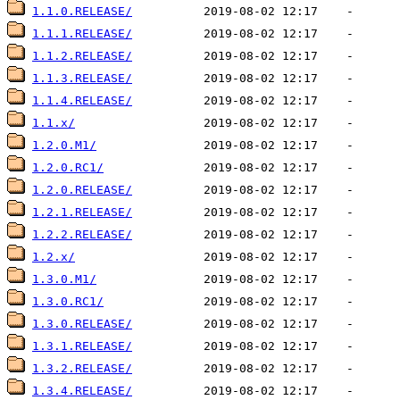
1.1.0.RELEASE/
1.1.1.RELEASE/
1.1.2.RELEASE/
1.1.3.RELEASE/
1.1.4.RELEASE/
1.1.x/
1.2.0.M1/
1.2.0.RC1/
1.2.0.RELEASE/
1.2.1.RELEASE/
1.2.2.RELEASE/
1.2.x/
1.3.0.M1/
1.3.0.RC1/
1.3.0.RELEASE/
1.3.1.RELEASE/
1.3.2.RELEASE/
1.3.4.RELEASE/