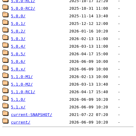
5.0.0-RC1/
5.0.0-RC2/
5.0.0/
5.0.1/
5.0.2/
5.0.3/
5.0.4/
5.0.5/
5.0.6/
5.0.x/
5.1.0-M1/
5.1.0-M2/
5.1.0-RC1/
5.1.0/
5.1.x/
current-SNAPSHOT/
current/