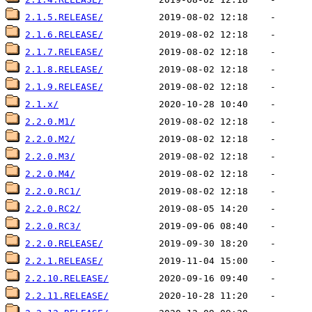
2.1.5.RELEASE/
2.1.6.RELEASE/
2.1.7.RELEASE/
2.1.8.RELEASE/
2.1.9.RELEASE/
2.1.x/
2.2.0.M1/
2.2.0.M2/
2.2.0.M3/
2.2.0.M4/
2.2.0.RC1/
2.2.0.RC2/
2.2.0.RC3/
2.2.0.RELEASE/
2.2.1.RELEASE/
2.2.10.RELEASE/
2.2.11.RELEASE/