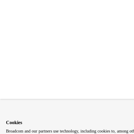
Cookies
Broadcom and our partners use technology, including cookies to, among ot