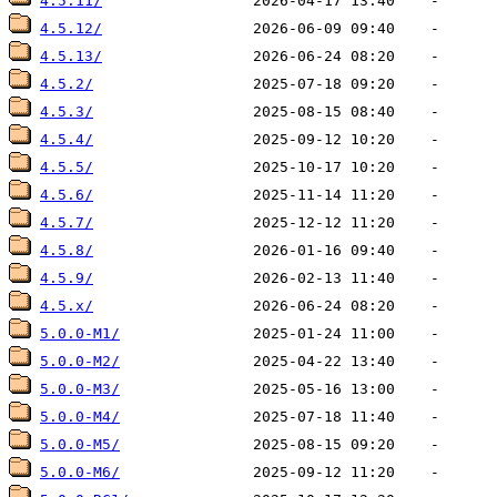
4.5.11/
4.5.12/
4.5.13/
4.5.2/
4.5.3/
4.5.4/
4.5.5/
4.5.6/
4.5.7/
4.5.8/
4.5.9/
4.5.x/
5.0.0-M1/
5.0.0-M2/
5.0.0-M3/
5.0.0-M4/
5.0.0-M5/
5.0.0-M6/