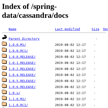
Index of /spring-
data/cassandra/docs
Name
Last modified
Size
De
Parent Directory
1.0.0.M1/
1.0.0.RC1/
1.0.0.RELEASE/
1.0.1.RELEASE/
1.0.2.RELEASE/
1.0.4.RELEASE/
1.0.5.RELEASE/
1.0.6.RELEASE/
1.0.x/
1.1.0.M1/
1.1.0.RC1/