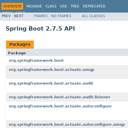
OVERVIEW
PACKAGE
CLASS
USE
TREE
DEPRECATED
INDEX
HELP
PREV
NEXT
FRAMES
NO FRAMES
ALL CLASSES
Spring Boot 2.7.5 API
Packages
Package
org.springframework.boot
org.springframework.boot.actuate.amqp
org.springframework.boot.actuate.audit
org.springframework.boot.actuate.audit.listener
org.springframework.boot.actuate.autoconfigure
org.springframework.boot.actuate.autoconfigure.amqp